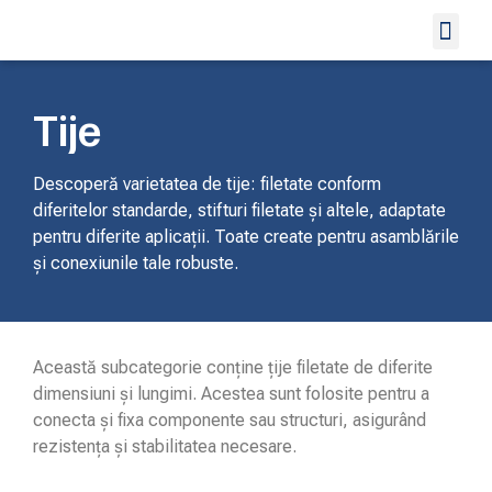
Organe de asa
Scule Prof
Alte Produ
Tije
Descoperă varietatea de tije: filetate conform
diferitelor standarde, stifturi filetate și altele, adaptate
pentru diferite aplicații. Toate create pentru asamblările
și conexiunile tale robuste.
Această subcategorie conține țije filetate de diferite
dimensiuni și lungimi. Acestea sunt folosite pentru a
conecta și fixa componente sau structuri, asigurând
rezistența și stabilitatea necesare.